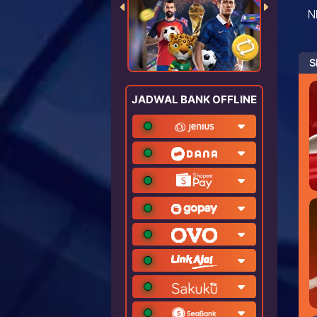
N
S
JADWAL BANK OFFLINE