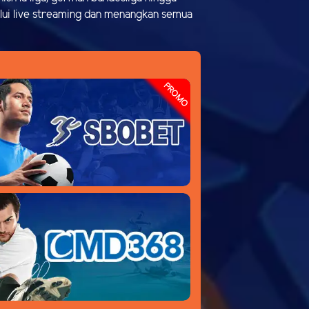
lui live streaming dan menangkan semua
PROMO