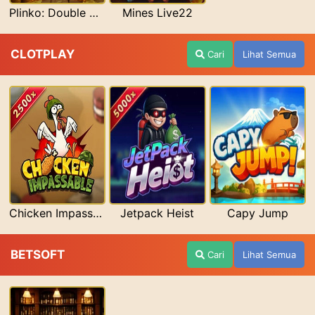
Plinko: Double Wheel Live22
Mines Live22
CLOTPLAY
Cari
Lihat Semua
Chicken Impassable
Jetpack Heist
Capy Jump
BETSOFT
Cari
Lihat Semua