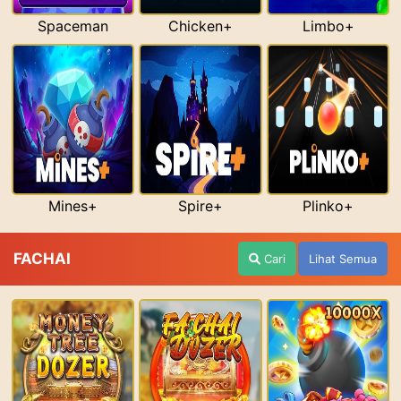
Spaceman
Chicken+
Limbo+
Mines+
Spire+
Plinko+
FACHAI
Cari
Lihat Semua