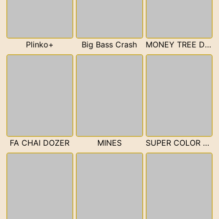
Plinko+
Big Bass Crash
MONEY TREE DOZER
FA CHAI DOZER
MINES
SUPER COLOR GAME