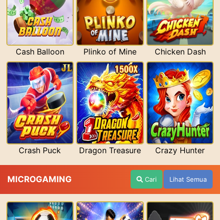
Cash Balloon
Plinko of Mine
Chicken Dash
Crash Puck
Dragon Treasure
Crazy Hunter
MICROGAMING
Cari
Lihat Semua