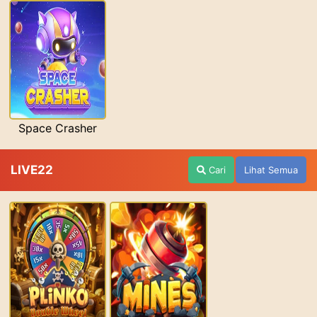
Space Crasher
LIVE22
Cari
Lihat Semua