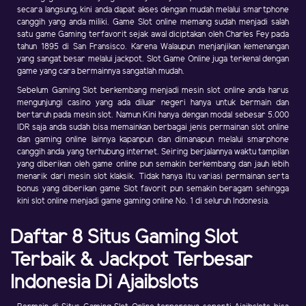
secara langsung, kini anda dapat akses dengan mudah melalui smartphone
canggih yang anda miliki. Game Slot online memang sudah menjadi salah
satu game Gaming terfavorit sejak awal diciptakan oleh Charles Fey pada
tahun 1895 di San Fransisco. Karena Walaupun menjanjikan kemenangan
yang sangat besar melalui jackpot. Slot Game Online juga terkenal dengan
game yang cara bermainnya sangatlah mudah.
Sebelum Gaming Slot berkembang menjadi mesin slot online anda harus
mengunjungi casino yang ada diluar negeri hanya untuk bermain dan
bertaruh pada mesin slot. Namun Kini hanya dengan modal sebesar 5.000
IDR saja anda sudah bisa memainkan berbagai jenis permainan slot online
dan gaming online lainnya kapanpun dan dimanapun melalui smarphone
canggih anda yang terhubung internet. Seiring berjalannya waktu tampilan
yang diberikan oleh game online pun semakin berkembang dan jauh lebih
menarik dari mesin slot klaksik. Tidak hanya itu variasi permainan serta
bonus yang diberikan game Slot favorit pun semakin beragam sehingga
kini slot online menjadi game gaming online No. 1 di seluruh Indonesia.
Daftar 8 Situs Gaming Slot
Terbaik & Jackpot Terbesar
Indonesia Di Ajaibslots