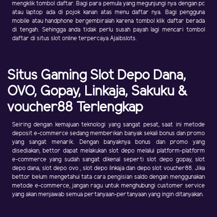
mengklik tombol daftar. Bagi para pemula yang megunjungi nya dengan pc
atau laptop ada di pojok kanan atas menu daftar nya. Bagi pengguna
mobile atau handphone bergembiralah karena tombol klik daftar berada
di tengah. Sehingga anda tidak perlu susah payah lagi mencari tombol
daftar di situs slot online terpercaya Ajaibslots.
Situs Gaming Slot Depo Dana,
OVO, Gopay, Linkaja, Sakuku &
voucher88 Terlengkap
Seiring dengan kemajuan teknologi yang sangat pesat, saat ini metode
deposit e-commerce sedang memberikan banyak sekali bonus dan promo
yang sangat menarik. Dengan banyaknya bonus dan promo yang
disediakan, bettor dapat melakukan slot depo melalui platform-platform
e-commerce yang sudah sangat dikenal seperti slot depo gopay, slot
depo dana, slot depo ovo , slot depo linkaja dan depo slot voucher88. Jika
bettor belum mengetahui tata cara pengisian saldo dengan menggunakan
metode e-commerce, jangan ragu untuk menghubungi customer service
yang akan menjawab semua pertanyaan-pertanyaan yang ingin ditanyakan.