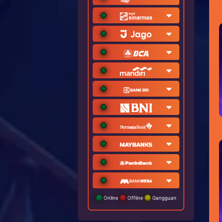
Online
Offline
Gangguan