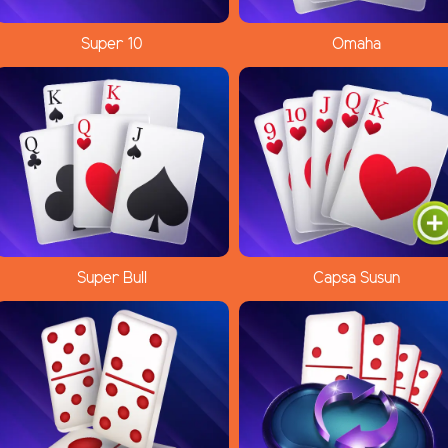
Super 10
Omaha
Super Bull
Capsa Susun