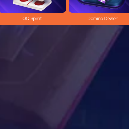
QQ Spirit
Domino Dealer