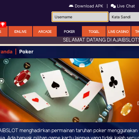
Download APK
Live Chat
O
S
IDNLIVE
ARCADE
POKER
TOGEL
LIVE CASINO
T
AMAT DATANG DI AJAIBSLOTS DAN TERIMA KASIH SUDAH BERKUN
randa
Poker
IBSLOT menghadirkan permainan taruhan poker menggunakan uan
sia. Ada banyak pilihan game kartu lainnya yang tidak kalah se