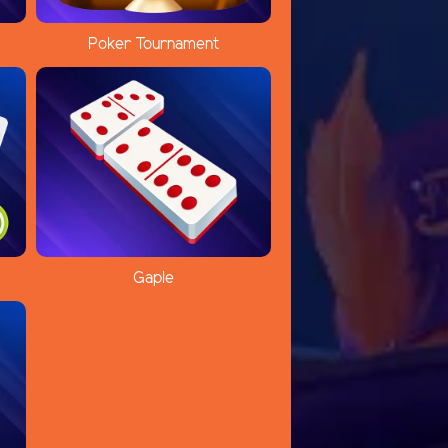
Poker Tournament
Gaple