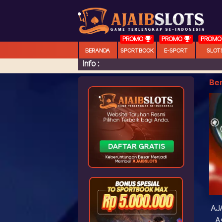
PROMO
PROMO
PROM
BERANDA
SPORTBOOK
E-SPORT
SLOT
Info :
SEL
Be
AJA
A