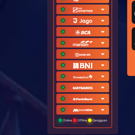
Online
Offline
Gangguan