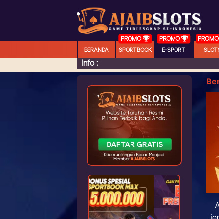
PROMO
PROMO
PROM
BERANDA
SPORTBOOK
E-SPORT
SLOT
Info :
SELAMAT DATANG DI A
Be
A
je