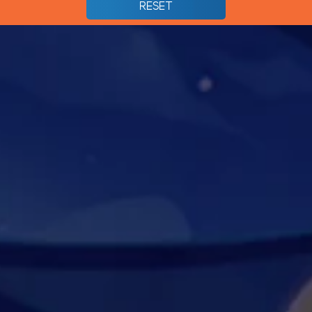
RESET