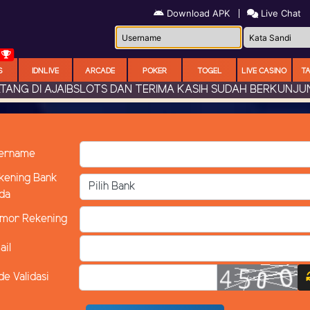
Download APK
Live Chat
O
S
IDNLIVE
ARCADE
POKER
TOGEL
LIVE CASINO
T
TERIMA KASIH SUDAH BERKUNJUNG DI SITUS KAMI ^_^ Situs be
ername
kening Bank
da
mor Rekening
ail
e Validasi